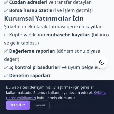
✅
Cüzdan adresleri
ve transfer detayları
✅
Borsa hesap özetleri
ve işlem geçmişi
Kurumsal Yatırımcılar İçin
Şirketlerin ek olarak tutması gereken kayıtlar:
✅ Kripto varlıkların
muhasebe kayıtları
(bilanço
ve gelir tablosu)
✅
Değerleme raporları
(dönem sonu piyasa
değeri)
✅
İç kontrol prosedürleri
ve uyum belgeleri
Cesa Yazılım
Çevrimiçi
✅
Denetim raporları
Uyarı:
Kayıtlar en az
5 yıl
süreyle saklanmalıdır.
Bu web sitesi deneyiminizi iyileştirmek için çerezler
⚖️ Uyumsuzluk Cezaları
1
kullanmaktadır. Sitemizi kullanmaya devam ederek
KVKK ve
Çerez Politikamızı
kabul etmiş olursunuz.
Kripto vergi yükümlülüklerine uyulmaması
Kabul Et
Reddet
durumunda ağır cezalar uygulanmaktadır: