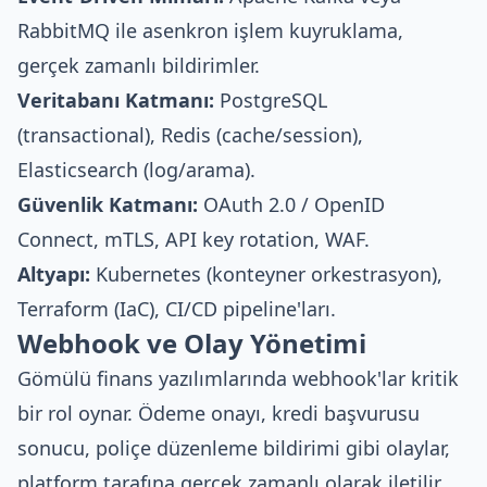
RabbitMQ ile asenkron işlem kuyruklama,
gerçek zamanlı bildirimler.
Veritabanı Katmanı:
PostgreSQL
(transactional), Redis (cache/session),
Elasticsearch (log/arama).
Güvenlik Katmanı:
OAuth 2.0 / OpenID
Connect, mTLS, API key rotation, WAF.
Altyapı:
Kubernetes (konteyner orkestrasyon),
Terraform (IaC), CI/CD pipeline'ları.
Webhook ve Olay Yönetimi
Gömülü finans yazılımlarında webhook'lar kritik
bir rol oynar. Ödeme onayı, kredi başvurusu
sonucu, poliçe düzenleme bildirimi gibi olaylar,
platform tarafına gerçek zamanlı olarak iletilir.