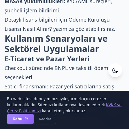
MASAK yükümlülükleri:
KYC/AML süreçleri,
şüpheli işlem bildirimi.
Detaylı lisans bilgileri için
Ödeme Kuruluşu
Lisansı Nasıl Alınır?
yazımıza göz atabilirsiniz.
Kullanım Senaryoları ve
Sektörel Uygulamalar
E-Ticaret ve Pazar Yerleri
Checkout sürecinde BNPL ve taksitli ödeme
Cesa Yazılım
seçenekleri.
Çevrimiçi
Satıcı finansmanı: Pazar yeri satıcılarına satış
verilerine dayalı anlık kredi.
Bu web sitesi deneyiminizi iyileştirmek için çerezler
Otomatik iade ve geri ödeme işlemleri.
1
kullanmaktadır. Sitemizi kullanmaya devam ederek
KVKK ve
Çerez Politikamızı
kabul etmiş olursunuz.
E-ticaret hizmetlerimiz
ile entegre finans
Kabul Et
Reddet
çözümleri.