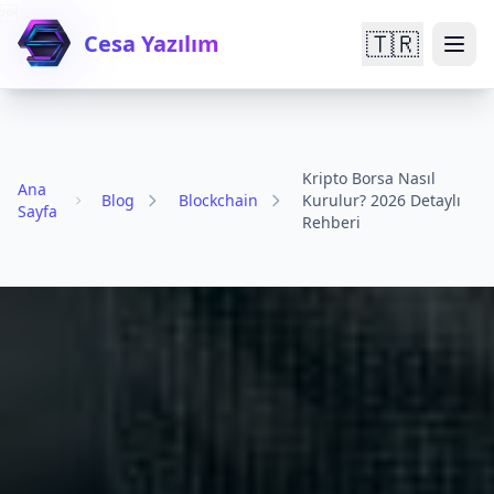

🇹🇷
Cesa Yazılım
Kripto Borsa Nasıl
Ana
Blog
Blockchain
Kurulur? 2026 Detaylı
Sayfa
Rehberi