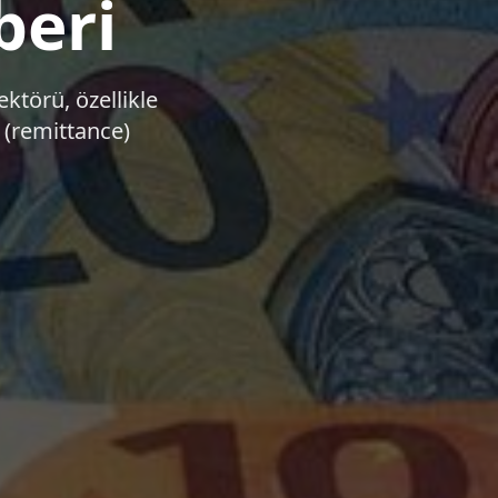
beri
ktörü, özellikle
 (remittance)