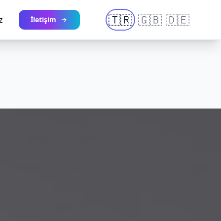
🇹🇷
🇬🇧
🇩🇪
z
İletişim