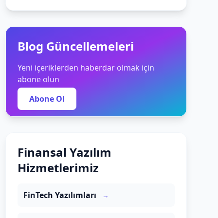
Blog Güncellemeleri
Yeni içeriklerden haberdar olmak için
abone olun
Abone Ol
Finansal Yazılım
Hizmetlerimiz
FinTech Yazılımları
→