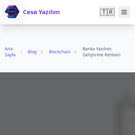

🇹🇷
Cesa Yazılım
Ana
Banka Yazılımı
Blog
Blockchain
Sayfa
Geliştirme Rehberi