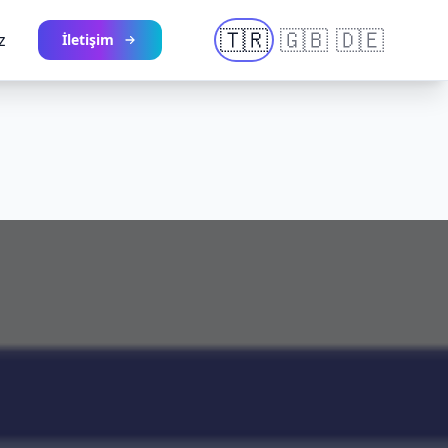
🇹🇷
🇬🇧
🇩🇪
z
İletişim