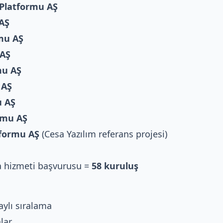
 Platformu AŞ
 AŞ
rmu AŞ
 AŞ
mu AŞ
 AŞ
u AŞ
ormu AŞ
tformu AŞ
(Cesa Yazılım referans projesi)
a hizmeti başvurusu =
58 kuruluş
r
aylı sıralama
lar