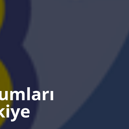
rumları
kiye