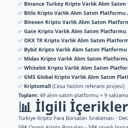
✅
Binance Turkey Kripto Varlık Alım Satım
✅
Bitlo Kripto Varlık Alım Satım Platformu
✅
Bitexen Kripto Varlık Alım Satım Platfo
✅
Gate Kripto Varlık Alım Satım Platformu
✅
OKX TR Kripto Varlık Alım Satım Platfor
✅
Bybit Kripto Varlık Alım Satım Platformu
✅
Midas Kripto Varlık Alım Satım Platform
✅
Whitebit Kripto Varlık Alım Satım Platf
✅
GMS Global Kripto Varlık Alım Satım Pla
✅
Kriptomall
(Cesa Yazılım referans projesi)
Toplam:
49 alım-satım platformu + 9 saklam
📊 İlgili İçerikle
Türkiye Kripto Para Borsaları Sıralaması
- Det
SPK Onaylı Kripto Borsaları
- SPK onaylı borsa