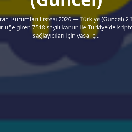
Aracı Kurumları Listesi 2026 — Türkiye (Güncel) 
rlüğe giren 7518 sayılı kanun ile Türkiye'de kript
sağlayıcıları için yasal ç...