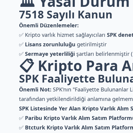
🏛️ Yasal Durum
7518 Sayılı Kanun
Önemli Düzenlemeler:
✅ Kripto varlık hizmet sağlayıcıları
SPK dene
✅
Lisans zorunluluğu
getirilmiştir
✅
Sermaye yeterliliği
şartları belirlenmiştir 
📋 Kripto Para 
SPK Faaliyette Buluna
Önemli Not:
SPK'nın "Faaliyette Bulunanlar L
tarafından yetkilendirildiği anlamına gelmem
SPK Listesinde Yer Alan Kripto Varlık Alım 
✅
Paribu Kripto Varlık Alım Satım Platform
✅
Btcturk Kripto Varlık Alım Satım Platfo