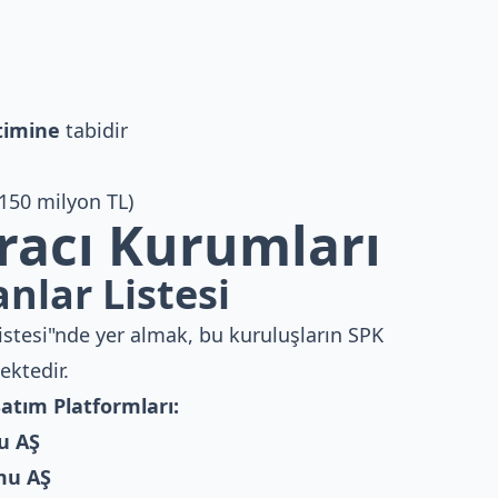
timine
tabidir
(150 milyon TL)
Aracı Kurumları
nlar Listesi
istesi"nde yer almak, bu kuruluşların SPK
ektedir.
Satım Platformları:
u AŞ
rmu AŞ