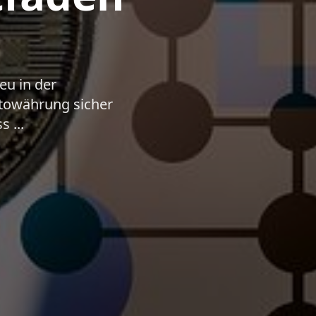
eu in der
ptowährung sicher
 ...