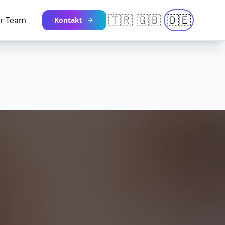
🇹🇷
🇬🇧
🇩🇪
r Team
Kontakt