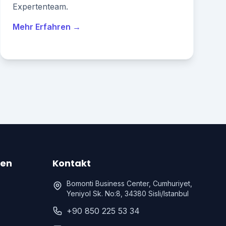
Expertenteam.
Mehr Erfahren →
gen
Kontakt
Bomonti Business Center, Cumhuriyet,
Yeniyol Sk. No:8, 34380 Sisli/Istanbul
+90 850 225 53 34