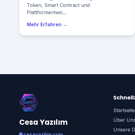
Token, Smart Contract und
Plattformentwic...
Mehr Erfahren →
Schnell
Startseite
Über Un
Cesa Yazılım
Unsere D
🌐 cesayazilim.com