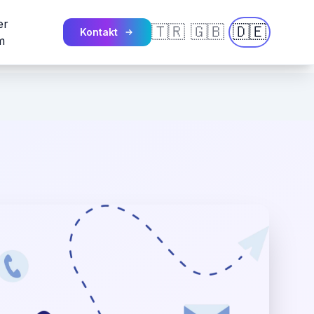
er
🇹🇷
🇬🇧
🇩🇪
Kontakt
m