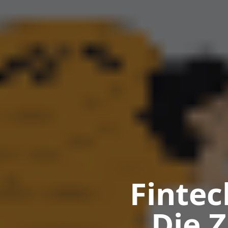
Fintec
Die 