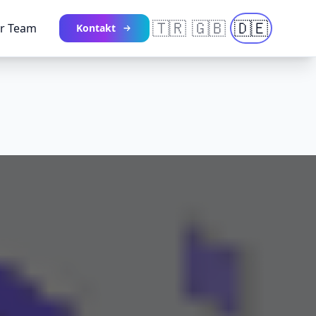
🇹🇷
🇬🇧
🇩🇪
r Team
Kontakt