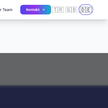
🇹🇷
🇬🇧
🇩🇪
r Team
Kontakt