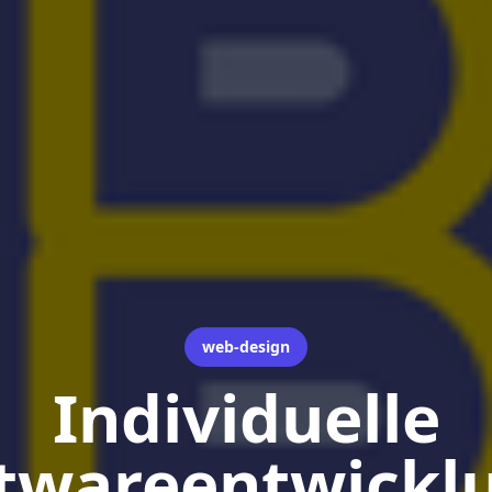
web-design
Individuelle
twareentwickl