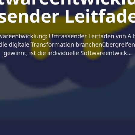
ender Leitfad
twareentwicklung: Umfassender Leitfaden von A b
die digitale Transformation branchenübergreif
gewinnt, ist die individuelle Softwareentwick...