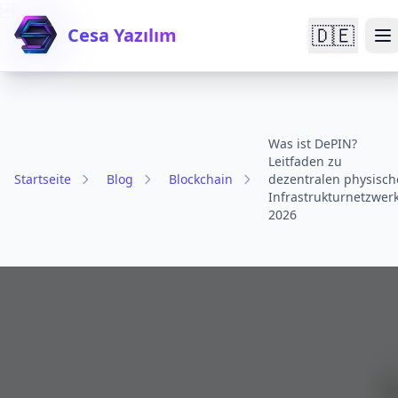

🇩🇪
Cesa Yazılım
Was ist DePIN?
Leitfaden zu
Startseite
Blog
Blockchain
dezentralen physisc
Infrastrukturnetzwer
2026