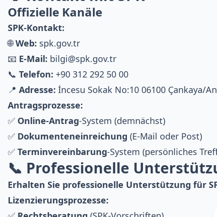
Offizielle Kanäle
SPK-Kontakt:
🌐
Web:
spk.gov.tr
📧
E-Mail:
bilgi@spk.gov.tr
📞
Telefon:
+90 312 292 50 00
📍
Adresse:
İncesu Sokak No:10 06100 Çankaya/An
Antragsprozesse:
✅
Online-Antrag
-System (demnächst)
✅
Dokumenteneinreichung
(E-Mail oder Post)
✅
Terminvereinbarung
-System (persönliches Tref
📞 Professionelle Unterstüt
Erhalten Sie professionelle Unterstützung für S
Lizenzierungsprozesse:
✅
Rechtsberatung
(SPK-Vorschriften)