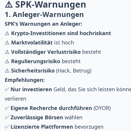
⚠️ SPK-Warnungen
1. Anleger-Warnungen
SPK's Warnungen an Anleger:
⚠️
Krypto-Investitionen sind hochriskant
⚠️
Marktvolatilität
ist hoch
⚠️
Vollständiger Verlustrisiko
besteht
⚠️
Regulierungsrisiko
besteht
⚠️
Sicherheitsrisiko
(Hack, Betrug)
Empfehlungen:
✅
Nur investieren
Geld, das Sie sich leisten könn
verlieren
✅
Eigene Recherche durchführen
(DYOR)
✅
Zuverlässige Börsen
wählen
✅
Lizenzierte Plattformen
bevorzugen