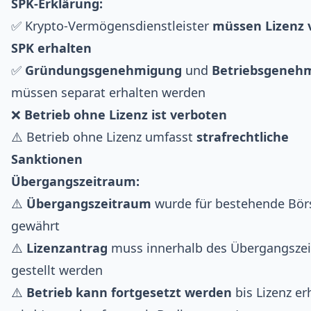
SPK-Erklärung:
✅ Krypto-Vermögensdienstleister
müssen Lizenz 
SPK erhalten
✅
Gründungsgenehmigung
und
Betriebsgeneh
müssen separat erhalten werden
❌
Betrieb ohne Lizenz ist verboten
⚠️ Betrieb ohne Lizenz umfasst
strafrechtliche
Sanktionen
Übergangszeitraum:
⚠️
Übergangszeitraum
wurde für bestehende Bör
gewährt
⚠️
Lizenzantrag
muss innerhalb des Übergangsze
gestellt werden
⚠️
Betrieb kann fortgesetzt werden
bis Lizenz er