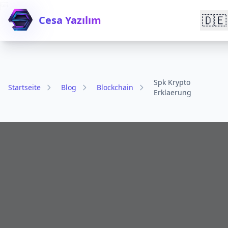

🇩🇪
Cesa Yazılım
Spk Krypto
Startseite
Blog
Blockchain
Erklaerung