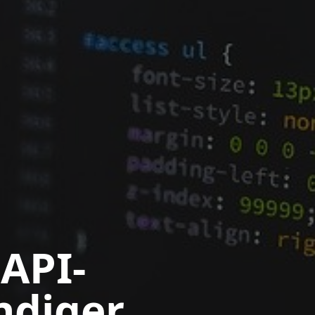
API-
ndiger