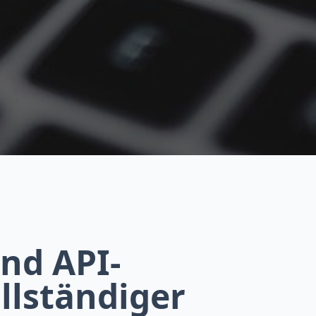
nd API-
llständiger