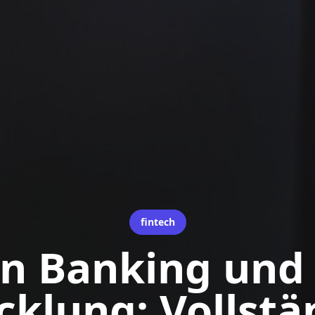
fintech
n Banking und 
cklung: Vollstä