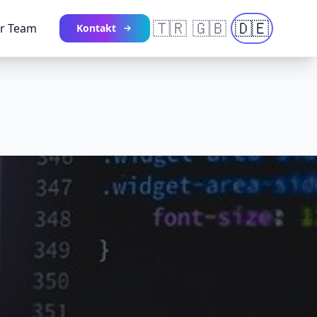
🇹🇷
🇬🇧
🇩🇪
r Team
Kontakt