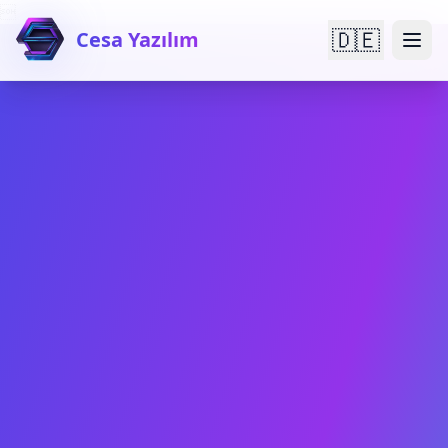

🇩🇪
Cesa Yazılım