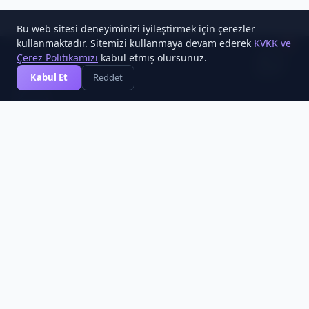
Bu web sitesi deneyiminizi iyileştirmek için çerezler
kullanmaktadır. Sitemizi kullanmaya devam ederek
KVKK ve
1
Çerez Politikamızı
kabul etmiş olursunuz.
Kabul Et
Reddet
Cesa Yazılım
🌐 cesayazilim.com
Expertenteam für Blockchain-, FinTech- und Krypto-
Softwarelösungen.
Schnellzugriff
Startseite