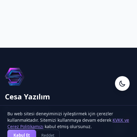
Cesa Yazılım
Cesa Yazılım
Online
🌐 cesayazilim.com
Bu web sitesi deneyiminizi iyileştirmek için çerezler
Expertenteam für Blockchain-, FinTech- und Krypto-
kullanmaktadır. Sitemizi kullanmaya devam ederek
KVKK ve
1
Softwarelösungen.
Çerez Politikamızı
kabul etmiş olursunuz.
Kabul Et
Reddet