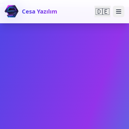

🇩🇪
Cesa Yazılım