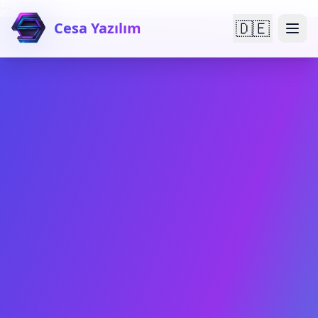

🇩🇪
Cesa Yazılım