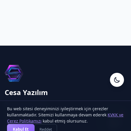
Cesa Yazılım
Cesa Yazılım
Online
🌐 cesayazilim.com
Bu web sitesi deneyiminizi iyileştirmek için çerezler
Expertenteam für Blockchain-, FinTech- und Krypto-
kullanmaktadır. Sitemizi kullanmaya devam ederek
KVKK ve
1
Softwarelösungen.
Çerez Politikamızı
kabul etmiş olursunuz.
Kabul Et
Reddet